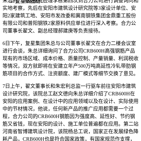
朱宏利、高级投资经理李栋第四次到合力公司进行调查询问和
复星集团南…
实地考察，先后在安阳市建筑设计研究院等3家设计单位、安
阳2家建筑工地、安阳市发改委和冀南钢铁集团金鼎重工股份
有限公司和普阳钢铁2家原料供应单位进行深入考察。合力公
司董事长翟文、副总经理郝建庚等负责接待。
6日下午，复星集团朱总与公司董事长翟文在合力二楼会议室
进行会谈，朱总详细询问了合力公司CRB600H高强钢筋产品
现有的市场区域、成本价格、质量控制、产量销量、利润税收
等情况，双方就即将在安建立年产500万吨高延性冷轧带肋钢
筋项目的合作方式、注资额度、建厂模式等细节交换了意见。
7日上午，翟文董事长和朱宏利总监一行驱车前往安阳市建筑
设计研究院，该院总工赵文德向朱总详细介绍了CRB600H在
安阳的应用案例、在设计中的应用领域以及在设计、实际使用
中的节材情况，他说，任何新产品的推广应用都需要一个过
程，合力公司的CRB600H钢筋因为强度高、延性好、节约钢
筋又省钱，现在安阳的设计、施工单位普遍都在应用。第二站
河南省智博建筑设计院，该院杨总工说，国家正在发展绿色降
耗产品，CRB600H也是符合国家政策，有国家规范作支撑，