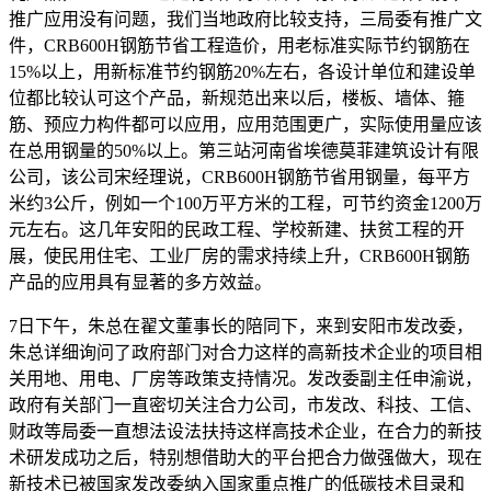
推广应用没有问题，我们当地政府比较支持，三局委有推广文
件，CRB600H钢筋节省工程造价，用老标准实际节约钢筋在
15%以上，用新标准节约钢筋20%左右，各设计单位和建设单
位都比较认可这个产品，新规范出来以后，楼板、墙体、箍
筋、预应力构件都可以应用，应用范围更广，实际使用量应该
在总用钢量的50%以上。第三站河南省埃德莫菲建筑设计有限
公司，该公司宋经理说，CRB600H钢筋节省用钢量，每平方
米约3公斤，例如一个100万平方米的工程，可节约资金1200万
元左右。这几年安阳的民政工程、学校新建、扶贫工程的开
展，使民用住宅、工业厂房的需求持续上升，CRB600H钢筋
产品的应用具有显著的多方效益。
7日下午，朱总在翟文董事长的陪同下，来到安阳市发改委，
朱总详细询问了政府部门对合力这样的高新技术企业的项目相
关用地、用电、厂房等政策支持情况。发改委副主任申渝说，
政府有关部门一直密切关注合力公司，市发改、科技、工信、
财政等局委一直想法设法扶持这样高技术企业，在合力的新技
术研发成功之后，特别想借助大的平台把合力做强做大，现在
新技术已被国家发改委纳入国家重点推广的低碳技术目录和