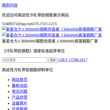
跳到内容
欢迎访问高延性冷轧带肋钢筋展示网站
51400372@qq.com
155-1511-1215
复星合力-CRB600H钢筋创造者_CRB600H高强钢筋厂家
《冷轧带肋钢筋》国家标准起草单位
GB/T 13788-2017
高延性冷轧带肋钢筋研制单位
网站首页
最新动态
常见问题
产品欣赏
设备照片
应用案例