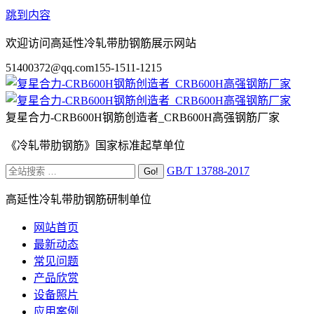
跳到内容
欢迎访问高延性冷轧带肋钢筋展示网站
51400372@qq.com
155-1511-1215
复星合力-CRB600H钢筋创造者_CRB600H高强钢筋厂家
《冷轧带肋钢筋》国家标准起草单位
GB/T 13788-2017
高延性冷轧带肋钢筋研制单位
网站首页
最新动态
常见问题
产品欣赏
设备照片
应用案例