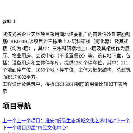
gc93-1
武汉光谷企业天地项目采用湖北建委推广的高延性冷轧带肋钢
筋CRB600H,该项目为三栋地上23层科研楼（孵化器）及其裙
楼（均为3层），其中：三栋科研楼地上1-3层及其裙楼作为展
厅、物业用房、会议中心（不设置餐饮）等，设有地下室，包
括：设备用房和立体停车库，提供1261个停车位，其中：211
个地面停车位，1050个地下停车位，主体为框架结构，总建筑
面积174082平方。
工程设计及建筑中，楼板CRB600H钢筋的用量比较如下表所
示
项目导航
上一个
上一个项目：
淮安”低碳生态新城文化艺术中心”
下一个
下一个项目
即墨”市民文化中心”