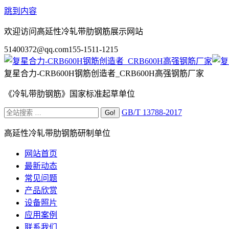
跳到内容
欢迎访问高延性冷轧带肋钢筋展示网站
51400372@qq.com
155-1511-1215
复星合力-CRB600H钢筋创造者_CRB600H高强钢筋厂家
《冷轧带肋钢筋》国家标准起草单位
GB/T 13788-2017
高延性冷轧带肋钢筋研制单位
网站首页
最新动态
常见问题
产品欣赏
设备照片
应用案例
联系我们