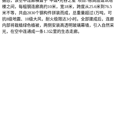
据悉，该空中连廊横置于“中建•光谷之星”项目7栋高层建筑塔
楼之间，每榀钢连廊高约10米，宽18米，跨度从25.6米到76.5
米不等，共由2830个钢构件拼装而成，总重量超过1万吨，可
抗8级地震、10级大风，耐火极限达3小时。全部建成后，连廊
内部将栽植绿色植被，两侧安装高透明玻璃幕墙，引入自然采
光，在空中连通成一条1.3公里的生态走廊。