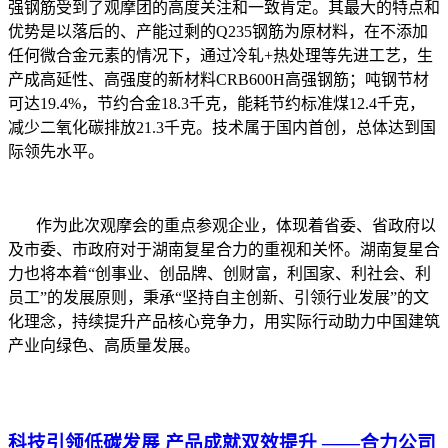
强钢筋受到了观摩团的高度关注和一致肯定。其最大的特点和
优势是以落后的、产能过剩的Q235钢筋为原材料，在不添加
任何微合金元素的情况下，通过冷轧+热处理等先进工艺，生
产成高延性、高强度的新材料CRB600H高强钢筋；吨钢节材
可达19.4%，节约合金18.3千克，能耗节约标准煤12.4千克，
减少二氧化碳排放21.3千克。技术属于国内首创，总体达到国
际领先水平。
作为此次观摩会的重点参观企业，体现着省委、省政府以
及市委、市政府对于湖南复星合力的重视和关怀。湖南复星合
力也将本着“创事业、创品牌、创财富，利国家、利社会、利
员工”的发展原则，秉承“坚持自主创新、引领行业发展”的文
化理念，持续提升产品核心竞争力，用实际行动助力中国建筑
产业向绿色、高质量发展。
科技引领低碳发展 产品成就双效提升 ——合力公司