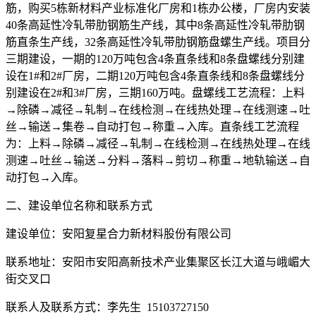
筋，购买5栋新材料产业标准化厂房和1栋办公楼，厂房内安装
40条高延性冷轧带肋钢筋生产线，其中8条高延性冷轧带肋钢
筋直条生产线，32条高延性冷轧带肋钢筋盘螺生产线。项目分
三期建设，一期的120万吨包含4条直条线和8条盘螺线分别建
设在1#和2#厂房，二期120万吨包含4条直条线和8条盘螺线分
别建设在2#和3#厂房，三期160万吨。盘螺线工艺流程：上料
→除磷→减径→轧制→在线检测→在线热处理→在线测速→吐
丝→输送→集卷→自动打包→称重→入库。直条线工艺流程
为：上料→除磷→减径→轧制→在线检测→在线热处理→在线
测速→吐丝→输送→分料→落料→剪切→称重→地轨输送→自
动打包→入库。
二、建设单位名称和联系方式
建设单位：安阳复星合力新材料股份有限公司
联系地址：安阳市安阳高新技术产业集聚区长江大道与峨嵋大
街交叉口
联系人及联系方式：李先生 15103727150