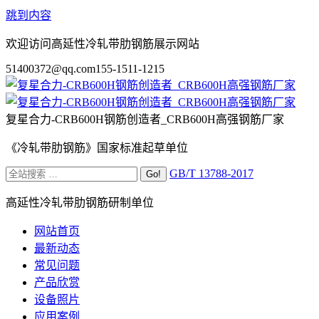
跳到内容
欢迎访问高延性冷轧带肋钢筋展示网站
51400372@qq.com
155-1511-1215
复星合力-CRB600H钢筋创造者_CRB600H高强钢筋厂家
《冷轧带肋钢筋》国家标准起草单位
GB/T 13788-2017
高延性冷轧带肋钢筋研制单位
网站首页
最新动态
常见问题
产品欣赏
设备照片
应用案例