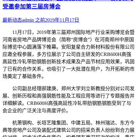
受邀参加第三届房博会
最新动态
admin
之前
2019年11月17日
11月17日，2019年第三届郑州国际地产行业采购博览会暨
河南省房地产品牌博览会（简称“房博会”）在河南郑州中原国
际博览中心圆满落下帷幕。安阳复星合力新材料股份有限公司
应邀全程参展，多方位展示了公司自主研发的CRB600H高强
高延性冷轧带肋钢筋创新技术成果及产品节材应用效果，巩固
了已有的合作关系，也吸引了一大批潜在用户，为开拓新的市
场奠定了基础条件。
公司副总经理郝建庚、郑州大学刘立新教授分别对公司发
展、创新历程和高强钢筋性能及工程应用等进行了专题报告并
详细解读。CRB600H高强高延性冷轧带肋钢筋钢筋受到了与
会企业的广泛关注与高度评价。
杭萧钢构、长垣艺隆集团、中建五局、林州瑞达、东方今
典等房地产公司及装配式建筑公司的招采负责人纷纷到合力展