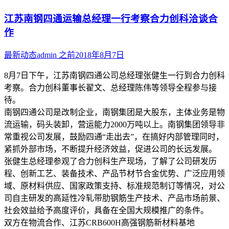
江苏南钢四通运输总经理一行考察合力创科洽谈合
作
最新动态
admin
之前
2018年8月7日
8月7日下午，江苏南钢四通公司总经理张健生一行到合力创科
考察。合力创科董事长翟文、总经理陈伟等领导全程参与接
待。
南钢四通公司是改制企业，南钢集团是大股东，主体业务是物
流运输，码头装卸，营运能力2000万吨以上。南钢集团领导非
常重视公司发展，鼓励四通“走出去”，在搞好内部管理同时，
紧抓外部市场，不断提升经济效益，促进公司的长远发展。
张健生总经理参观了合力创科生产现场，了解了公司研发历
程、创新工艺、装备技术、产品节材节合金优势、广泛应用领
域、原材料供应、国家政策支持、标准规范制订等情况，对公
司自主研发的高延性冷轧带肋钢筋生产技术、产品市场前景、
社会效益给予高度评价，具备在全国大规模推广的条件。
双方在物流合作、江苏CRB600H高强钢筋新材料基地