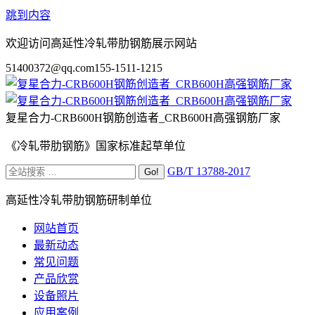
跳到内容
欢迎访问高延性冷轧带肋钢筋展示网站
51400372@qq.com
155-1511-1215
复星合力-CRB600H钢筋创造者_CRB600H高强钢筋厂家
《冷轧带肋钢筋》国家标准起草单位
GB/T 13788-2017
高延性冷轧带肋钢筋研制单位
网站首页
最新动态
常见问题
产品欣赏
设备照片
应用案例