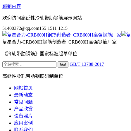
跳到内容
欢迎访问高延性冷轧带肋钢筋展示网站
51400372@qq.com
155-1511-1215
复星合力-CRB600H钢筋创造者_CRB600H高强钢筋厂家
《冷轧带肋钢筋》国家标准起草单位
GB/T 13788-2017
高延性冷轧带肋钢筋研制单位
网站首页
最新动态
常见问题
产品欣赏
设备照片
应用案例
联系我们