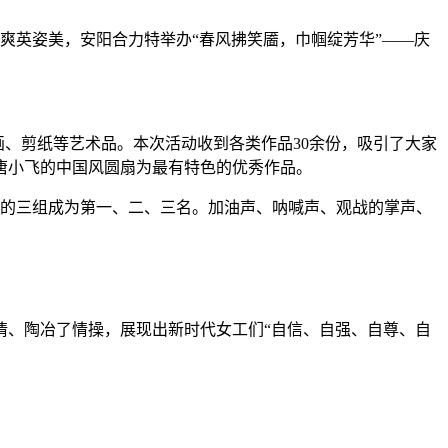
爽英姿美，安阳合力特举办“春风拂笑靥，巾帼绽芳华”——庆
画、剪纸等艺术品。本次活动收到各类作品30余份，吸引了大家
唐小飞的中国风圆扇为最有特色的优秀作品。
短的三组成为第一、二、三名。加油声、呐喊声、观战的掌声、
情、陶冶了情操，展现出新时代女工们“自信、自强、自尊、自