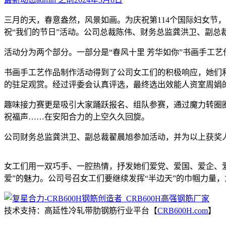
三月的天，春意盎然，风景如画。为庆祝第114个国际妇女节
祝“我们的节日”活动。公司总裁陈伟、财务总监龚洪卫、副总
活动分为两个部分。一部分是“春风十里 芳华如你”书画手工艺
书画手工艺作品制作活动得到了公司女工们的积极响应，她们利
的驻足观赏。经过评委会认真评选，最终选出效能人资室周娟
趣味接力赛更是吸引大家踊跃报名、组队参赛，通过魔力转圈
祝福声……在安阳合力的上空久久回旋。
公司财务总监龚洪卫、副总裁翟晨旭参加活动，并为以上获奖
女工们用一双巧手、一腔热情，抒发她们爱党、爱国、爱企、
爱”的魅力。公司号召女工们要继续发挥“半边天”的巾帼力量
技术支持：高延性冷轧带肋钢筋行业平台【
CRB600H.com
】