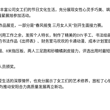
，丰富公司女工们的节日文化生活，充分展现女性心灵手巧美、飒
裁翟晨旭参加活动。
作品展览，一部分是“春风摇曳 三月女人天”别开生面接力赛。
用工作之余，发挥个人特长，制作了精美的DIY手工、书法绘
的书法作品《出师表》、财务室马欢欢的卡通动漫、成本计划室
圈、8米指压板、两人三足跑和砂糖橘剥皮接力，评选出用时最
人员颁奖。
爱生活的深厚情怀，也充分展示了女工们的艺术修养，放松了心
，为推动安阳合力高质量发展再立新功。